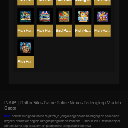
Fish Hunter 2 EX-Newbie
Fish Hunter 2 EX-My Club
Bird Paradise
Fish Hunter Spongebob
Fish Haiba
Fish Hunting: Li Kui Pi Yu
INAJP | Daftar Situs Game Online Nexus Terlengkap Mudah
Gacor
InaJP
adalah situs game online terpercaya yang menyediakan berbagai jenis permainan
tergacor dari nexus engine. Dengan pengalaman lebih dari 10 tahun, Ina JP telah menjadi
pilihan utama bagi para pemain game online uang asli di Indonesia.