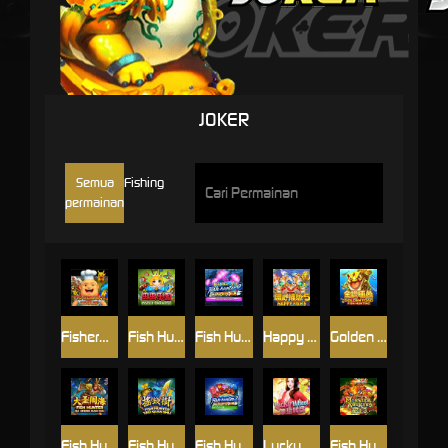
JOKER
Semua
Fishing
permainan
Fisherman's Wharf
Fish Hunter Insect Paradise
Fish Hunter 2 EX-Pro
Happy Fish 5
Golden Toad Fish Hunting
Fish Hunting: Da Sheng Nao Hai
Fish Hunting: Yao Qian Shu
Fish Hunter 2 EX-Novice
Lucky Wheel
Fish Hunter Monster Awaken