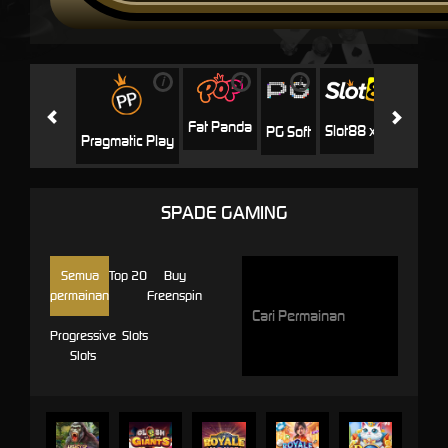
i
i
i
i
i
Facha
Fat Panda
Slot88 x PP
PG Soft
Pragmatic Play
SPADE GAMING
Semua
Top 20
Buy
permainan
Freenspin
Progressive
Slots
Slots