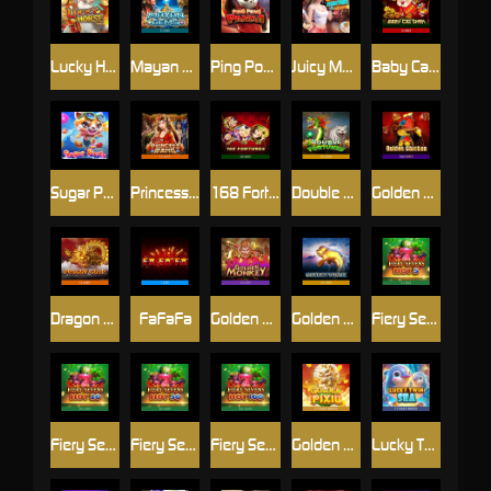
Lucky Horse
Mayan Gems
Ping Pong Panda
Juicy Market
Baby Cai Shen
Sugar Party
Princess Wang
168 Fortunes
Double Fortune
Golden Chicken
Dragon Gold
FaFaFa
Golden Monkey
Golden Whale
Fiery Sevens Hot 5
Fiery Sevens Hot 20
Fiery Sevens Hot 50
Fiery Sevens Hot 100
Golden Pixiu
Lucky Twin Sea