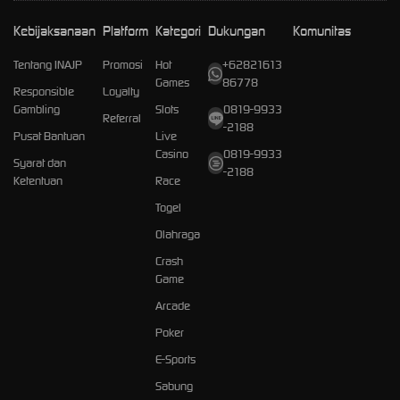
Kebijaksanaan
Platform
Kategori
Dukungan
Komunitas
Tentang INAJP
Promosi
Hot
+62821613
Games
86778
Responsible
Loyalty
Gambling
Slots
0819-9933
Referral
-2188
Pusat Bantuan
Live
Casino
0819-9933
Syarat dan
-2188
Ketentuan
Race
Togel
Olahraga
Crash
Game
Arcade
Poker
E-Sports
Sabung