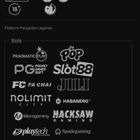
Platform Penyedia Layanan
Slots