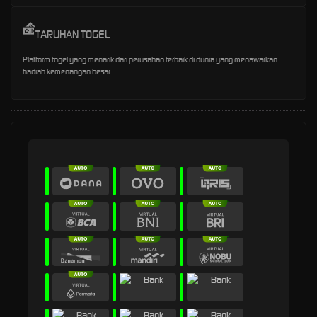
TARUHAN TOGEL
Platform togel yang menarik dari perusahan terbaik di dunia yang menawarkan
hadiah kemenangan besar