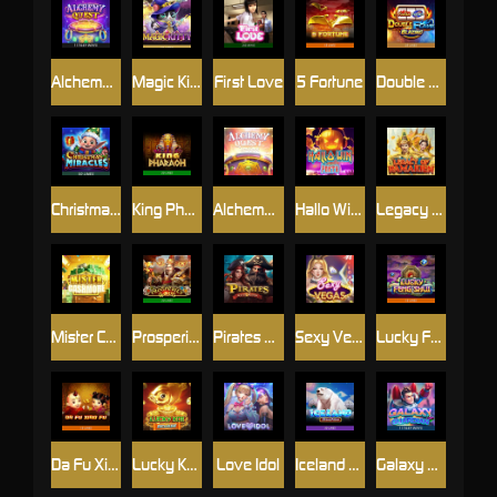
Alchemy Quest Level Up
Magic Kitty
First Love
5 Fortune
Double Flame
Christmas Miracles
King Pharaoh
Alchemy Quest Jackpot
Hallo Win Party
Legacy of Ramakien
Mister Cashmore
Prosperity Gods
Pirates Gold Rush
Sexy Vegas
Lucky Feng Shui
Da Fu Xiao Fu
Lucky Koi Exclusive
Love Idol
Iceland SA
Galaxy Guardian