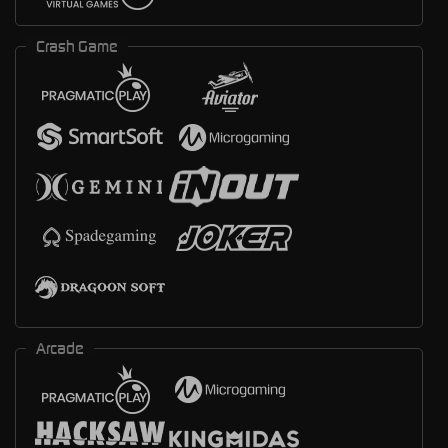
Crash Game
Arcade