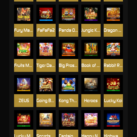
Fury Max Lucky Road
FaFaFa2
Panda Opera
Jungle King
Dragon Gold SA
Fruits Mania
Tiger Dance
Big Prosperity
Book of Myth
Rabbit Riches
ZEUS
Going Bananas Inc
Kong The Striker
Heroes
Lucky Koi
Lucky Meow
Secrets of Anubis
Captain Golds Fortune
Happy Neko
Highway Fortune