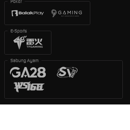
Poker
E-Sports
Sabung Ayam